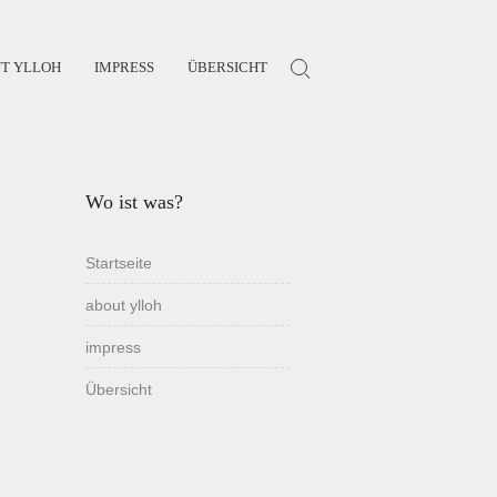
T YLLOH
IMPRESS
ÜBERSICHT
Search for:
Wo ist was?
Startseite
about ylloh
impress
Übersicht