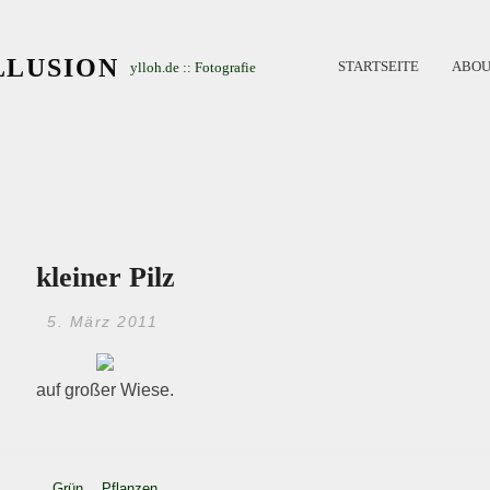
LLUSION
STARTSEITE
ABOU
ylloh.de :: Fotografie
kleiner Pilz
5. März 2011
auf großer Wiese.
Grün
,
Pflanzen