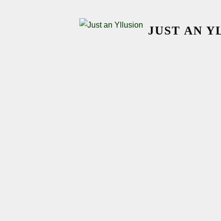
Skip
to
JUST AN Y
content