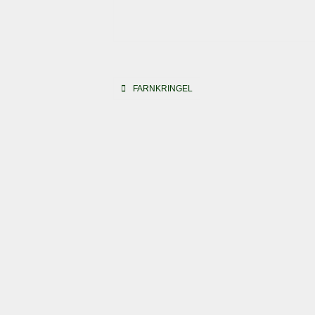
Beitragsnavigation
FARNKRINGEL