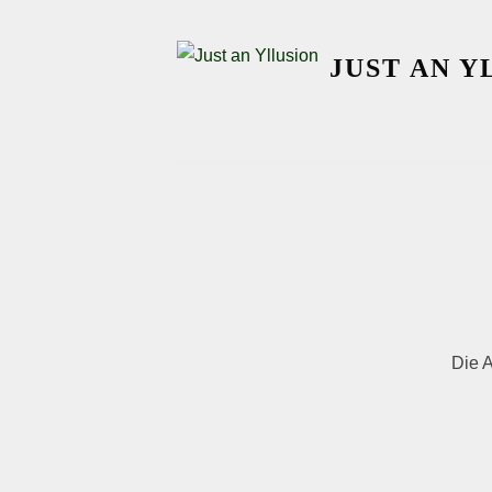
Skip
to
JUST AN Y
content
Die A