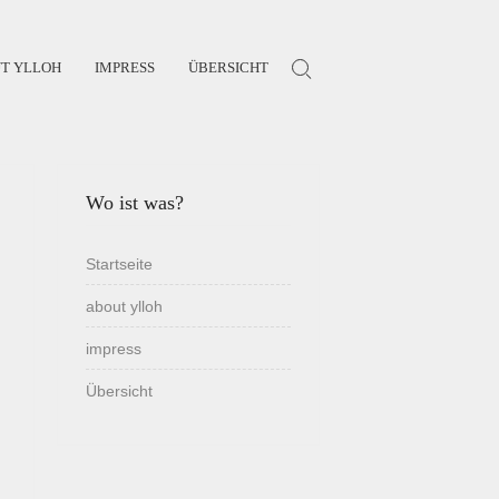
T YLLOH
IMPRESS
ÜBERSICHT
Search for:
Wo ist was?
Startseite
about ylloh
impress
Übersicht