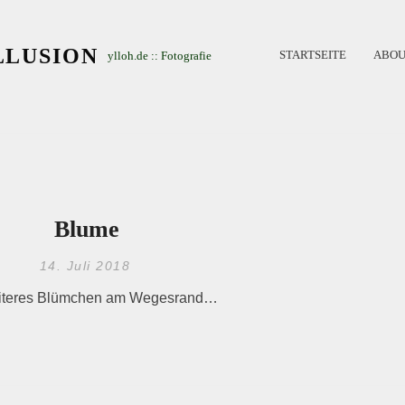
LLUSION
STARTSEITE
ABOU
ylloh.de :: Fotografie
Blume
14. Juli 2018
eiteres Blümchen am Wegesrand…