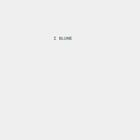
Beitragsnavigation
BLUME