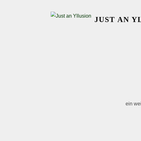
Skip
to
JUST AN Y
content
ein w