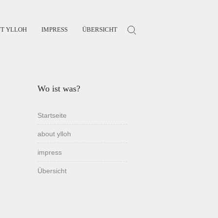
T YLLOH
IMPRESS
ÜBERSICHT
Search for:
Wo ist was?
Startseite
about ylloh
impress
Übersicht