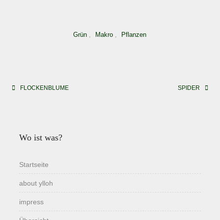
Grün
,
Makro
,
Pflanzen
Beitragsnavigation
FLOCKENBLUME
SPIDER
Wo ist was?
Startseite
about ylloh
impress