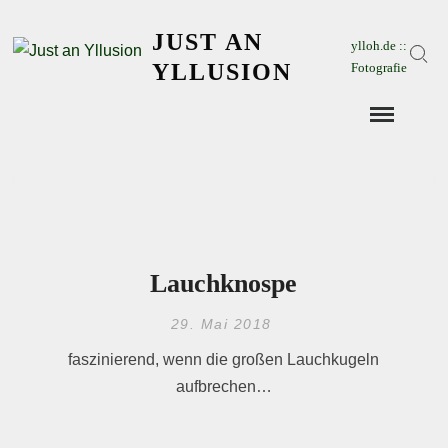
Skip
JUST AN
to
ylloh.de ::
Sear
content
YLLUSION
Fotografie
Lauchknospe
29. Mai 2018
faszinierend, wenn die großen Lauchkugeln
aufbrechen…