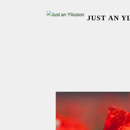
Skip
to
JUST AN Y
content