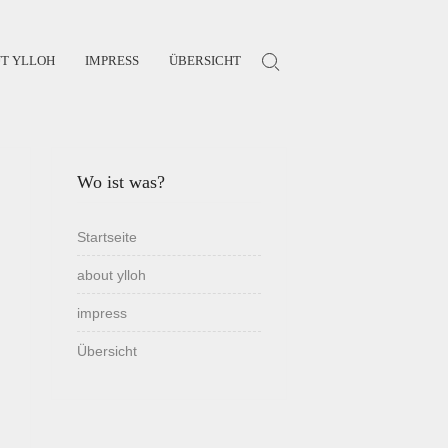
T YLLOH
IMPRESS
ÜBERSICHT
Search for:
Wo ist was?
Startseite
about ylloh
impress
Übersicht