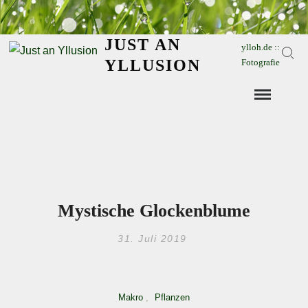
Skip
to
JUST AN
content
ylloh.de ::
Sear
YLLUSION
Fotografie
Mystische Glockenblume
31. Juli 2019
Makro
,
Pflanzen