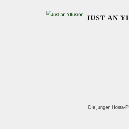
Skip
to
JUST AN Y
content
Die jungen Hosta-Pf