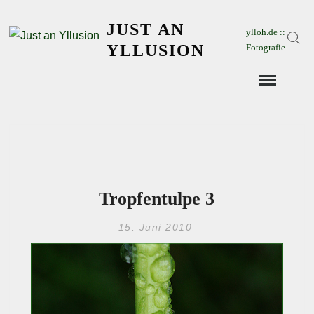
Skip
JUST AN
to
ylloh.de ::
Sear
content
YLLUSION
Fotografie
Tropfentulpe 3
15. Juni 2010