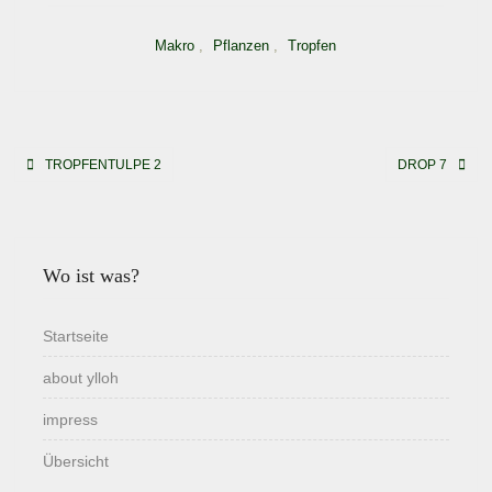
Makro
,
Pflanzen
,
Tropfen
Beitragsnavigation
TROPFENTULPE 2
DROP 7
Wo ist was?
Startseite
about ylloh
impress
Übersicht