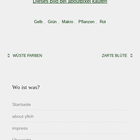
Dieses Bild bei aboutpixel kaufen
Gelb
,
Grün
,
Makro
,
Pflanzen
,
Rot
Beitragsnavigation
WÜSTE FARBEN
ZARTE BLÜTE
Wo ist was?
Startseite
about ylloh
impress