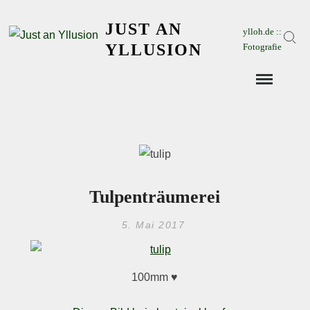
Skip
JUST AN
to
ylloh.de ::
Sear
content
YLLUSION
Fotografie
Tulpenträumerei
5. Mai 2017
100mm ♥