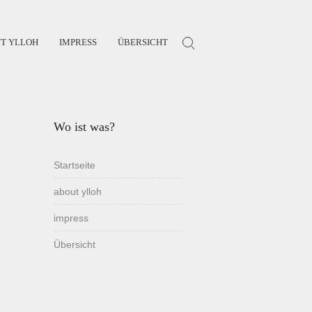
T YLLOH
IMPRESS
ÜBERSICHT
Search for:
Wo ist was?
Startseite
about ylloh
impress
Übersicht