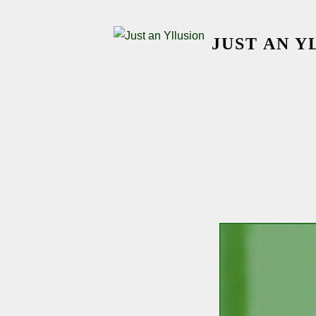
Skip
to
JUST AN Y
content