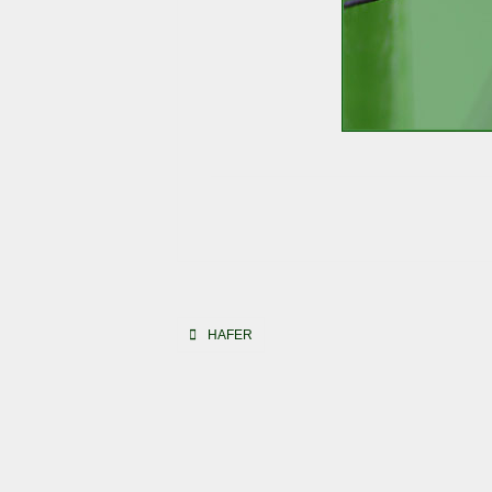
Beitragsnavigation
HAFER