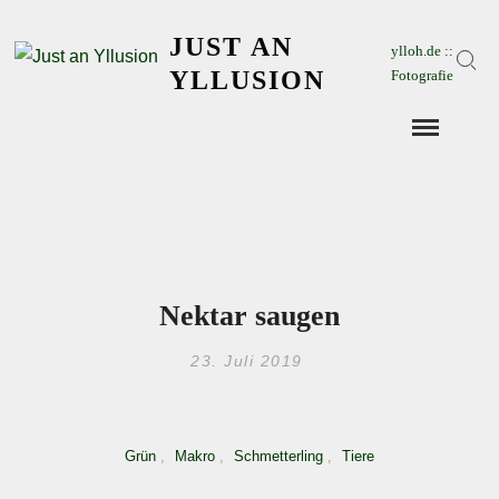
Skip
JUST AN
to
ylloh.de ::
Sear
content
YLLUSION
Fotografie
Nektar saugen
23. Juli 2019
Grün
,
Makro
,
Schmetterling
,
Tiere