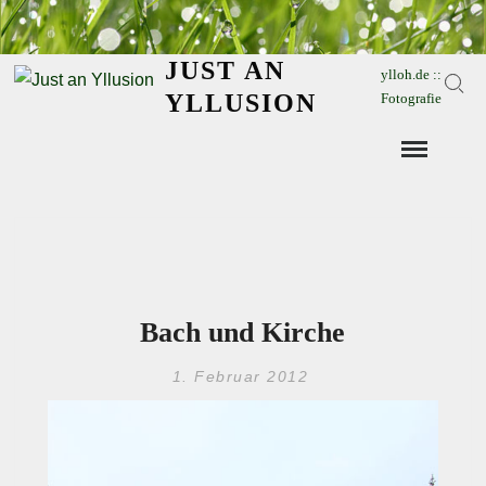
Skip
to
JUST AN
content
ylloh.de ::
Sear
YLLUSION
Fotografie
Bach und Kirche
1. Februar 2012