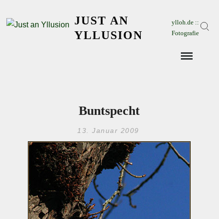
Skip
JUST AN
to
ylloh.de ::
Sear
content
YLLUSION
Fotografie
Buntspecht
13. Januar 2009