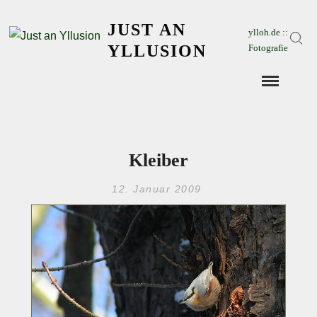
Skip
JUST AN
to
ylloh.de ::
Sear
content
YLLUSION
Fotografie
Kleiber
12. Januar 2009