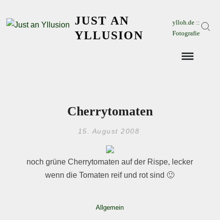
Skip
JUST AN
to
ylloh.de ::
Sear
content
YLLUSION
Fotografie
Cherrytomaten
15. August 2008
noch grüne Cherrytomaten auf der Rispe, lecker
wenn die Tomaten reif und rot sind 🙂
Allgemein