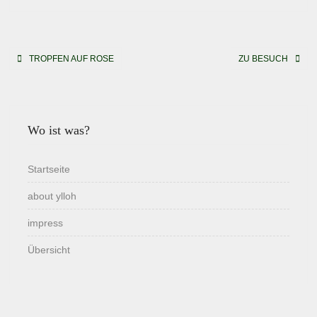
Beitragsnavigation
TROPFEN AUF ROSE
ZU BESUCH
Wo ist was?
Startseite
about ylloh
impress
Übersicht