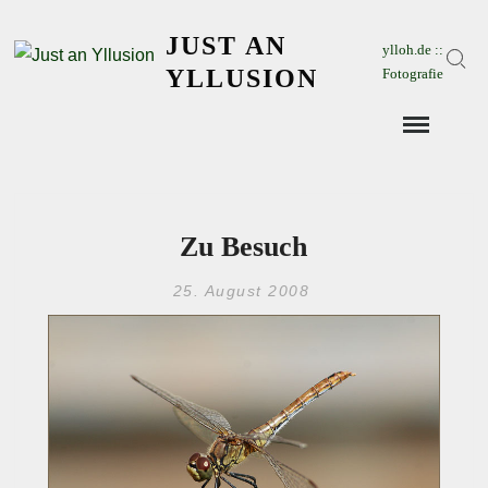
Skip
JUST AN
to
ylloh.de ::
Sear
content
YLLUSION
Fotografie
Zu Besuch
25. August 2008