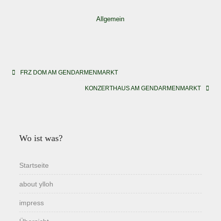
Allgemein
Beitragsnavigation
FRZ DOM AM GENDARMENMARKT
KONZERTHAUS AM GENDARMENMARKT
Wo ist was?
Startseite
about ylloh
impress