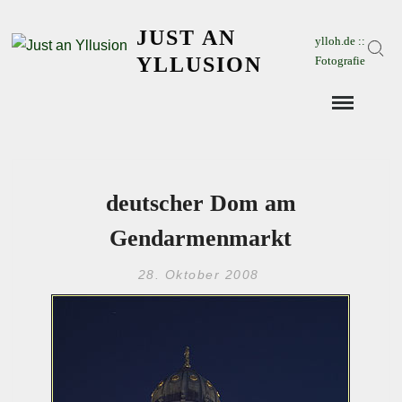
Skip
JUST AN
to
ylloh.de ::
Sear
content
YLLUSION
Fotografie
deutscher Dom am
Gendarmenmarkt
28. Oktober 2008