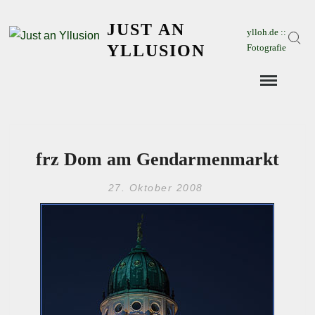
Skip
JUST AN
to
ylloh.de ::
Sear
content
YLLUSION
Fotografie
frz Dom am Gendarmenmarkt
27. Oktober 2008