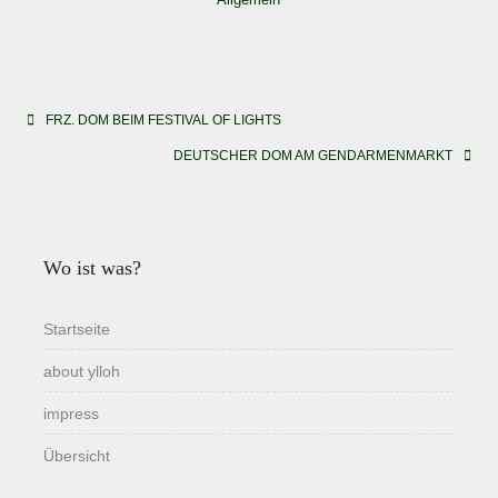
Beitragsnavigation
FRZ. DOM BEIM FESTIVAL OF LIGHTS
DEUTSCHER DOM AM GENDARMENMARKT
Wo ist was?
Startseite
about ylloh
impress
Übersicht