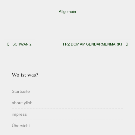
Allgemein
Beitragsnavigation
SCHWAN 2
FRZ DOM AM GENDARMENMARKT
Wo ist was?
Startseite
about ylloh
impress
Übersicht