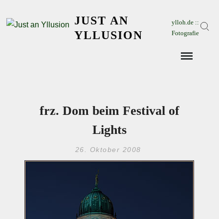
Skip
JUST AN
to
ylloh.de ::
Sear
content
YLLUSION
Fotografie
frz. Dom beim Festival of
Lights
26. Oktober 2008