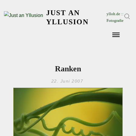
Skip
JUST AN
to
ylloh.de ::
Sear
content
YLLUSION
Fotografie
Ranken
22. Juni 2007