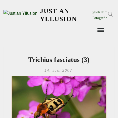
Skip
JUST AN
to
ylloh.de ::
Sear
content
YLLUSION
Fotografie
Trichius fasciatus (3)
14. Juni 2007