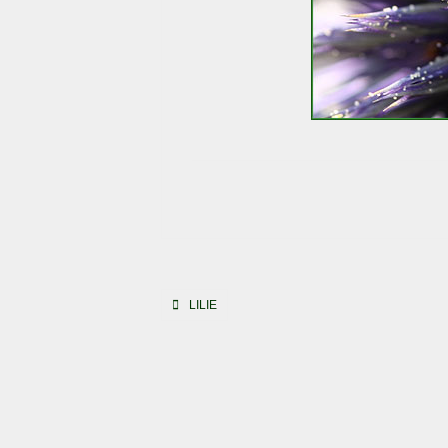
Beitragsnavigation
LILIE