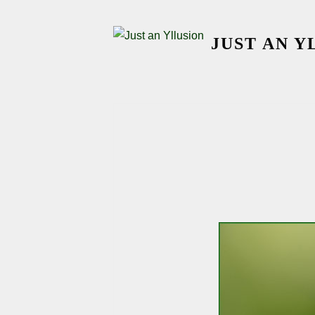
Skip
to
JUST AN Y
content