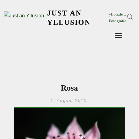
Skip
JUST AN
to
ylloh.de ::
Sear
content
YLLUSION
Fotografie
Rosa
1. August 2010